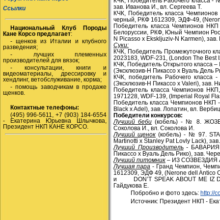
КЧК, Победитель Рабочего класса - 
зав. Иванова И., вл. Сергеева Т.
Ссылки
КЧК, Победитель класса Чемпионо
черный, РКФ 1612309, ЭДФ-49, (Nerone D
Победитель класса Чемпионов НКП 
Национальный Клуб Породы
Белоруссии, РКФ, Юный Чемпион Росс
Кане Корсо предлагает
:
N Picasso x Ekskljuziv-N Karmen), зав.
- щенков из Италии и клубного
Суки:
разведения;
КЧК, Победитель Промежуточного кл
- лучших племенных
2023183, WDF-231, (London The Best Iz
производителей для вязок;
КЧК, Победитель Открытого класса –
- консультации, книги и
(Эксклюзив-Н Пикассо х Вуаль Дель Ри
видеоматериалы, дрессировку и
КЧК, победитель Рабочего класса 
хендлинг, ветобслуживание, корма;
(Эксклюзив-Н Пикассо х
Valeri
), зав. 
- помощь заводчикам в продаже
Победитель класса Чемпионов НКП
щенков.
1971228, WDF-139, (Imperial Royal Flas
Победитель класса Чемпионов НКП - 
Контактные телефоны:
Black x Adel), зав. Лопатин, вл. Верби
(495) 996-5611, +7 (903) 184-6554
Победители конкурсов:
- Екатерина Юрьевна Шлычкова,
Лучший беби
(кобель) - №
8. ЖОЗЕ
Президент НКП КАНЕ КОРСО.
Соколова И., вл. Соколова И.
Лучший щенок
(кобель) - №
97.
STA
Martinotti x Stanley Pat Lovly Lack),
зав
.
Лучший Производитель
-
БАВАРИЯ 
Пикассо х Вуаль Дель Рико), зав. Чер
Лучший питомник
–
ИЗ СОЗВЕЗДИЯ 
Лучшая пара
-
Гранд
Чемпион
,
Чемп
1612309,
ЭДФ
49, (Nerone dell Antico 
и
DON’T SPEAK ABOUT ME IZ DI
Гайдукова Е.
Побробно и фото здесь:
http://
Источник: Президент НКП - Ек