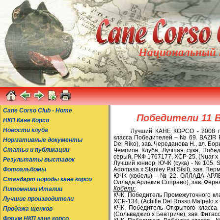
Национальный к
Cane Corso Club - Home
Победители 11 В
НКП Кане Корсо
Новости клуба
Лучший КАНЕ КОРСО - 2008 го
класса Победителей – № 69. BAZIR F
Нормативные документы
Del Riko), зав. Череданова Н., вл. Бор
Статьи и публикации
Чемпион Клуба, Лучшая сука, Побе
серый, РКФ 1767177, ХСР-25, (Nuar x 
Результаты выставок
Лучший юниор, ЮЧК (сука) - № 105. S
Фотоальбомы
Adomasa x Stanley Pat Sisil), зав. Пе
ЮЧК (кобель) – № 22. ОЛЛАДА АРЛЕК
Стандарт породы кане корсо
Оллада Арлекин Сопрано), зав. Ферна
Кобели:
Питомники Италии
КЧК, Победитель Промежуточного кл
Лучшие производители
ХСР-134, (Achille Del Rosso Malpelo x
КЧК, Победитель Открытого класс
Продажа щенков
(Сольваджио х Беатриче), зав. Фитасов
Форум НКП кане корсо