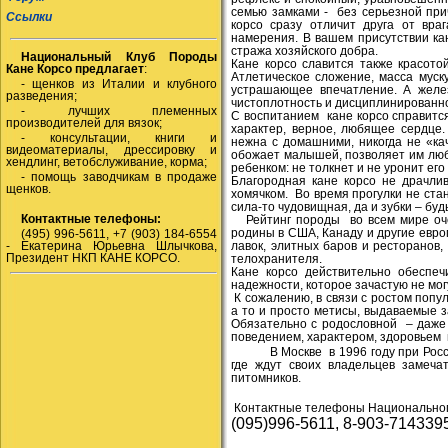
семью замками -
без серьезной при
Ссылки
корсо сразу отличит друга от вр
намерения. В вашем присутствии ка
стража хозяйского добра.
Национальный Клуб Породы
Кане корсо славится также красот
Кане Корсо предлагает
:
Атлетическое сложение, масса муску
- щенков из Италии и клубного
устрашающее впечатление. А желез
разведения;
чистоплотность и дисциплинированно
- лучших племенных
С воспитанием
кане корсо справится
производителей для вязок;
характер, верное, любящее сердце.
- консультации, книги и
нежна с домашними, никогда не «кач
видеоматериалы, дрессировку и
обожает малышей, позволяет им лю
хендлинг, ветобслуживание, корма;
ребенком: не толкнет и не уронит его
- помощь заводчикам в продаже
Благородная кане корсо не драчли
щенков.
хомячком.
Во время прогулки не стане
сила-то чудовищная, да и зубки – бу
Контактные телефоны:
Рейтинг породы
во всем мире оч
родины в США, Канаду и другие евро
(495) 996-5611, +7 (903) 184-6554
- Екатерина Юрьевна Шлычкова,
лавок, элитных баров и ресторанов, 
Президент НКП КАНЕ КОРСО.
телохранителя.
Кане корсо действительно обеспеч
надежности, которое зачастую не мог
К сожалению, в связи с ростом попу
а то и просто метисы, выдаваемые з
Обязательно с родословной
– даже 
поведением, характером, здоровьем
В Москве
в 1996 году при Ро
где ждут своих владельцев замеча
питомников.
Контактные телефоны Национальног
(095)996-5611, 8-903-714339