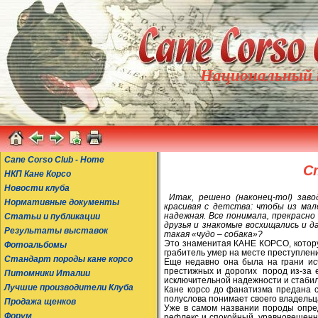
Национальный к
Cane Corso Club - Home
С
НКП Кане Корсо
Новости клуба
Итак, решено (наконец-то!) заво
Нормативные документы
красивая с детства: чтобы из мале
надежная. Все понимала, прекрасно 
Статьи и публикации
друзья и знакомые восхищались и д
Результаты выставок
такая «чудо – собака»?
Это знаменитая КАНЕ КОРСО, котору
Фотоальбомы
грабитель умер на месте преступлени
Стандарт породы кане корсо
Еще недавно она была на грани исч
престижных и дорогих
пород из-за 
Питомники Италии
исключительной надежности и стабил
Лучшие производители Клуба
Кане корсо до фанатизма предана с
полуслова понимает своего владельц
Продажа щенков
Уже в самом названии породы опре
Форум
рефлекс и спокойный, уравновешенны