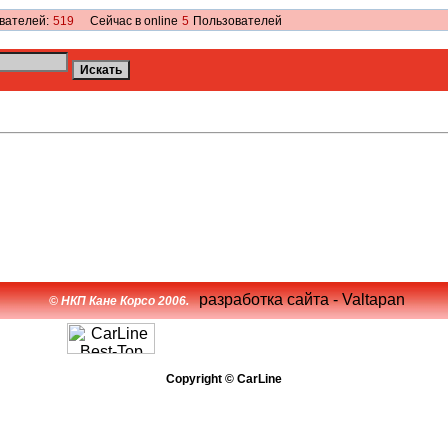
вателей:
519
Сейчас в online
5
Пользователей
разработка сайта - Valtapan
© НКП Кане Корсо 2006.
Copyright © CarLine