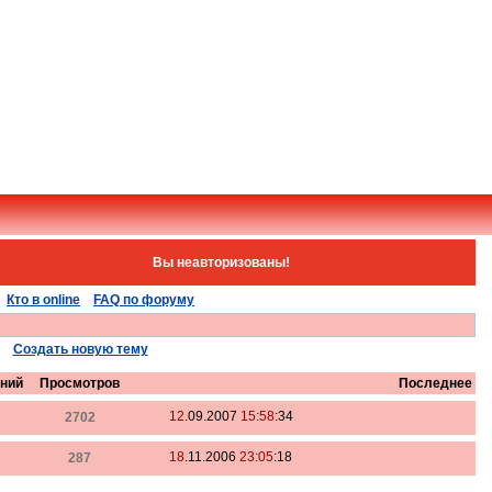
Вы неавторизованы!
Кто в online
FAQ по форуму
Создать новую тему
ний
Просмотров
Последнее
12
.09.2007
15:58
:34
2702
18
.11.2006
23:05
:18
287