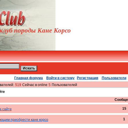
луб породы Кане Корсо
Главная форума
Войти в систему
Регистрация
Пользователи
вателей:
519
Сейчас в online
5
Пользователей
йте
Сообще
15
а сайте
1
ющим приобрести кане корсо