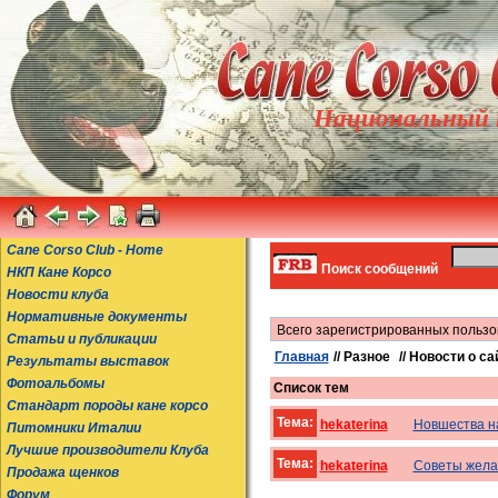
Национальный к
Cane Corso Club - Home
Поиск сообщений
НКП Кане Корсо
Новости клуба
Нормативные документы
Всего зарегистрированных пользо
Статьи и публикации
Главная
// Разное
// Новости о са
Результаты выставок
Фотоальбомы
Список тем
Стандарт породы кане корсо
Тема:
hekaterina
Новшества н
Питомники Италии
Лучшие производители Клуба
Тема:
hekaterina
Советы жела
Продажа щенков
Форум