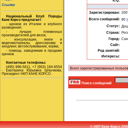
ICQ:
Ссылки
Зарегистрирован:
200
Национальный Клуб Породы
Всего сообщений:
80
Кане Корсо предлагает
:
- щенков из Италии и клубного
Статус:
Доц
разведения;
- лучших племенных
Страна:
Рос
производителей для вязок;
Город:
Сан
- консультации, книги и
видеоматериалы, дрессировку и
Сайт:
хендлинг, ветобслуживание, корма;
- помощь заводчикам в продаже
Род занятий:
щенков.
Интересы:
Контактные телефоны:
(495) 996-5611, +7 (903) 184-6554
Всего зарегистрированных пользов
- Екатерина Юрьевна Шлычкова,
Президент НКП КАНЕ КОРСО.
Поиск сообщений
© НКП Кане Корсо 200