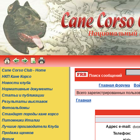
Национальный к
Cane Corso Club - Home
Поиск сообщений
НКП Кане Корсо
Новости клуба
Главная форума
Вой
Нормативные документы
Всего зарегистрированных пользов
Статьи и публикации
Главная
Результаты выставок
Фотоальбомы
Стандарт породы кане корсо
Питомники Италии
Лучшие производители Клуба
Адрес e-mail:
dvo
Продажа щенков
Телефон:
Форум