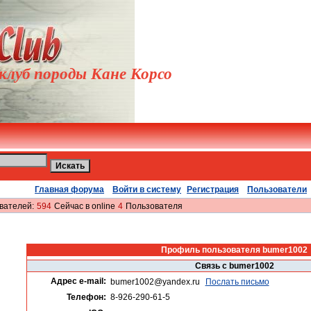
луб породы Кане Корсо
Главная форума
Войти в систему
Регистрация
Пользователи
вателей:
594
Сейчас в online
4
Пользователя
Профиль пользователя bumer1002
Связь с bumer1002
Адрес e-mail:
bumer1002@yandex.ru
Послать письмо
Телефон:
8-926-290-61-5