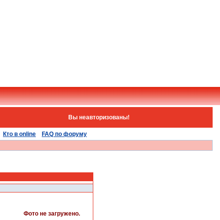
Вы неавторизованы!
Кто в online
FAQ по форуму
Фото не загружено.