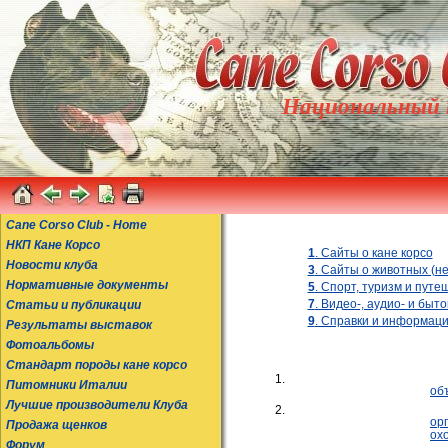
Национальный к
Cane Corso Club - Home
НКП Кане Корсо
1
. Сайты о кане корсо
Новости клуба
3
. Сайты о животных (не
Нормативные документы
5
. Спорт, туризм и путе
7
. Видео-, аудио- и быт
Статьи и публикации
9
. Справки и информац
Результаты выставок
Фотоальбомы
Стандарт породы кане корсо
1.
Питомники Италии
об
Лучшие производители Клуба
2.
ор
Продажа щенков
ох
Форум